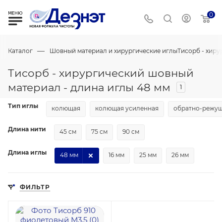
0
—
Каталог
Шовный материал и хирургические иглы
Тисорб - хир
Тисорб - хирургический шовный
материал - длина иглы 48 мм
1
Тип иглы
колющая
колющая усиленная
обратно-режу
Длина нити
45 см
75 см
90 см
Длина иглы
48 мм
16 мм
25 мм
26 мм
ФИЛЬТР