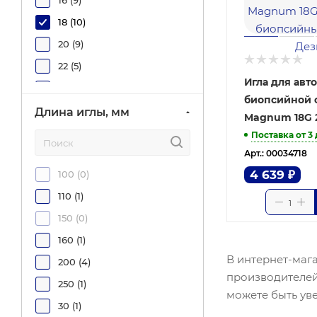
16 (
9
)
18 (
10
)
20 (
9
)
22 (
5
)
Игла для авт
8 (
1
)
биопсийной 
9 (
2
)
Длина иглы, мм
Magnum 18G 
Поставка от 3
Арт.: 00034718
4 639
₽
100 (
0
)
110 (
1
)
150 (
0
)
160 (
1
)
В интернет-маг
200 (
4
)
производителей
250 (
1
)
можете быть уве
30 (
1
)