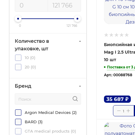
0
121 766
Количество в
Биопсийная и
упаковке, шт
Mag I 2.5 Ultr
10 (
0
)
10 шт
20 (
0
)
Поставка от 3
Арт.: 00088768
Бренд
35 687
₽
Argon Medical Devices (
2
)
BARD (
3
)
GTA medical products (
0
)