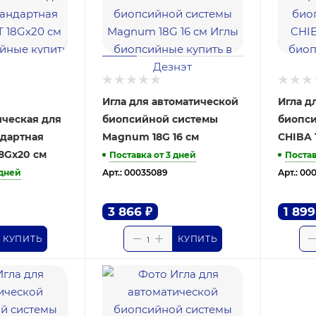
Игла для автоматической
Игла д
ическая для
биопсийной системы
биопс
ндартная
Magnum 18G 16 см
CHIBA 1
8Gx20 см
Поставка от 3 дней
Постав
 дней
Арт.: 00035089
Арт.: 00
3 866
₽
1 899
КУПИТЬ
КУПИТЬ