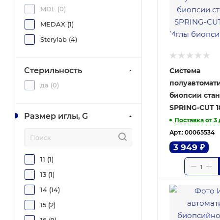
MDL (
0
)
MEDAX (
1
)
Sterylab (
4
)
Стерильность
Система
полуавтомат
да (
0
)
биопсии ста
SPRING-CUT 1
Размер иглы, G
Поставка от 3
Арт.: 00065534
3 949
₽
11 (
1
)
13 (
1
)
14 (
14
)
15 (
2
)