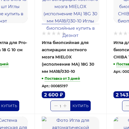
гла для Pro-
Игла биопсийная для
Игла д
a 18 G 10 см
аспирации костного
биопс
мозга MIELOX
CHIBA 
(исполнение MA) 18G 30
 дней
Постав
мм МА18/030-10
Арт.: 00
Поставка от 3 дней
Арт.: 00085197
2 600
₽
2 143
КУПИТЬ
КУПИТЬ