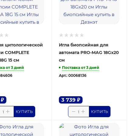
ля цитологической
Игла биопсийная для
ии COMPLETE
автомата PRO-MAG 18Gх20
18G 15 см
см
ка от 3 дней
Поставка от 3 дней
084606
Арт.: 00068136
₽
3 739
₽
КУПИТЬ
КУПИТЬ