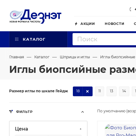
АКЦИИ
НОВОСТИ
КАТАЛОГ
—
—
—
Главная
Каталог
Шприцы и иглы
Иглы биопсийные
Иглы биопсийные разм
Размер иглы по шкале Гейдж
18
11
13
14
По умолчанию (возр
ФИЛЬТР
Цена