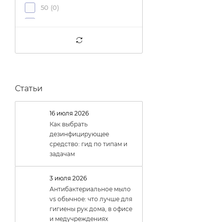
50 (
0
)
90 (
0
)
Статьи
16 июля 2026
Как выбрать
дезинфицирующее
средство: гид по типам и
задачам
3 июля 2026
Антибактериальное мыло
vs обычное: что лучше для
гигиены рук дома, в офисе
и медучреждениях