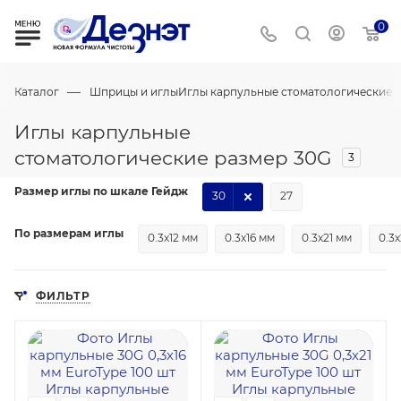
0
—
Каталог
Шприцы и иглы
Иглы карпульные стоматологические
Иглы карпульные
стоматологические размер 30G
3
Размер иглы по шкале Гейдж
30
27
По размерам иглы
0.3х12 мм
0.3х16 мм
0.3х21 мм
0.3
ФИЛЬТР