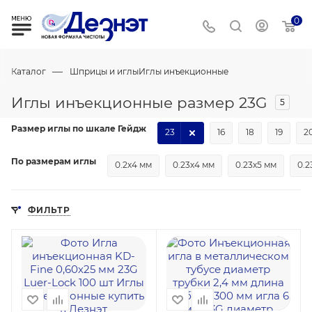
0
—
Каталог
Шприцы и иглы
Иглы инъекционные
Иглы инъекционные размер 23G
5
Размер иглы по шкале Гейдж
23
16
18
19
2
По размерам иглы
0.2х4 мм
0.23х4 мм
0.23х5 мм
0.2
ФИЛЬТР