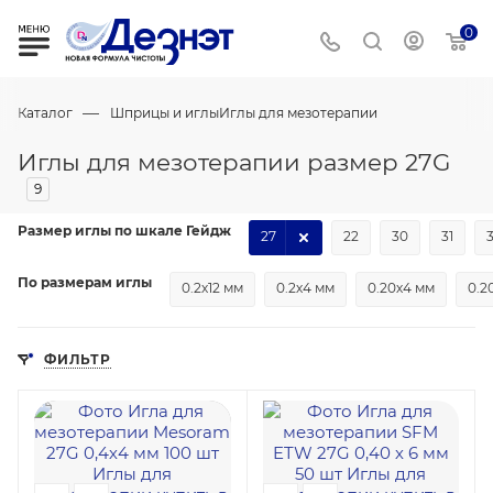
0
—
Каталог
Шприцы и иглы
Иглы для мезотерапии
Иглы для мезотерапии размер 27G
9
Размер иглы по шкале Гейдж
27
22
30
31
По размерам иглы
0.2х12 мм
0.2х4 мм
0.20х4 мм
0.2
ФИЛЬТР