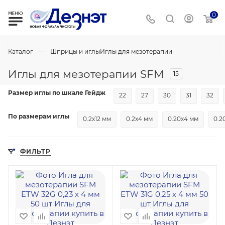
0
—
Каталог
Шприцы и иглы
Иглы для мезотерапии
Иглы для мезотерапии SFM
15
Размер иглы по шкале Гейдж
22
27
30
31
32
По размерам иглы
0.2х12 мм
0.2х4 мм
0.20х4 мм
0.2
ФИЛЬТР