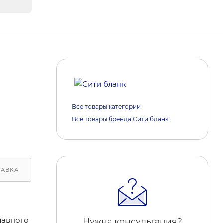
Все товары категории
Все товары бренда Сити бланк
ТАВКА
ОБРАТИТЕ ВНИМАНИЕ
РЕАКЦИИ НА МАРКЕ
лавного
Нужна консультация?