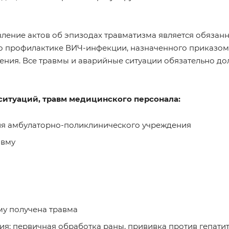
вление актов об эпизодах травматизма является обязан
 по профилактике ВИЧ-инфекции, назначенного приказом
ения. Все травмы и аварийные ситуации обязательно д
ситуаций, травм медицинского персонала:
ия амбулаторно-поликлинического учреждения
авму
му получена травма
: первичная обработка раны, прививка против гепатит