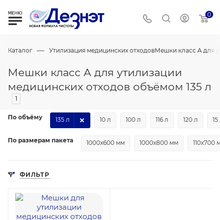
0
—
Каталог
Утилизация медицинских отходов
Мешки класс А для 
Мешки класс А для утилизации
медицинских отходов объёмом 135 л
1
По объёму
135 л
10 л
100 л
116 л
120 л
15
По размерам пакета
1000х600 мм
1000х800 мм
110х700 
ФИЛЬТР