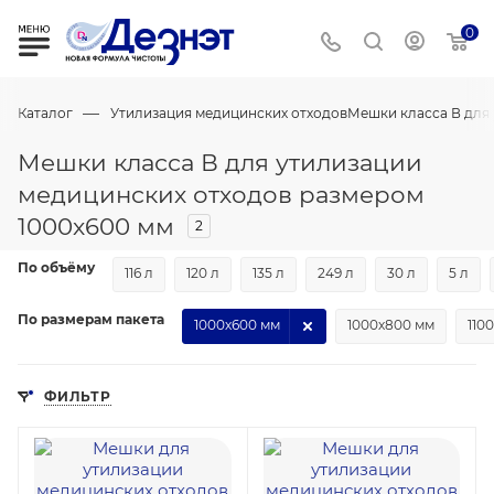
0
—
Каталог
Утилизация медицинских отходов
Мешки класса В для
Мешки класса В для утилизации
медицинских отходов размером
1000х600 мм
2
По объёму
116 л
120 л
135 л
249 л
30 л
5 л
По размерам пакета
1000х600 мм
1000х800 мм
110
ФИЛЬТР