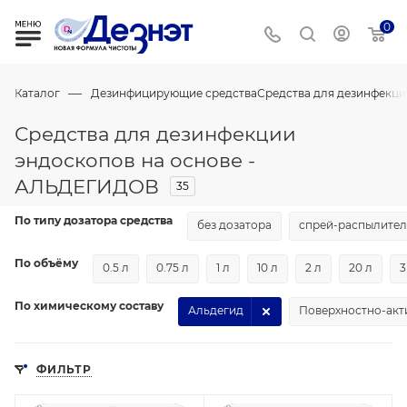
0
—
Каталог
Дезинфицирующие средства
Средства для дезинфекци
Средства для дезинфекции
эндоскопов на основе -
АЛЬДЕГИДОВ
35
По типу дозатора средства
без дозатора
спрей-распылител
По объёму
0.5 л
0.75 л
1 л
10 л
2 л
20 л
3
По химическому составу
Альдегид
Поверхностно-акт
ФИЛЬТР