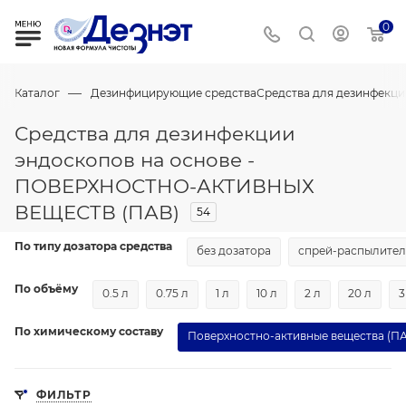
0
—
Каталог
Дезинфицирующие средства
Средства для дезинфекци
Средства для дезинфекции
эндоскопов на основе -
ПОВЕРХНОСТНО-АКТИВНЫХ
ВЕЩЕСТВ (ПАВ)
54
По типу дозатора средства
без дозатора
спрей-распылител
По объёму
0.5 л
0.75 л
1 л
10 л
2 л
20 л
3
По химическому составу
Поверхностно-активные вещества (П
ФИЛЬТР