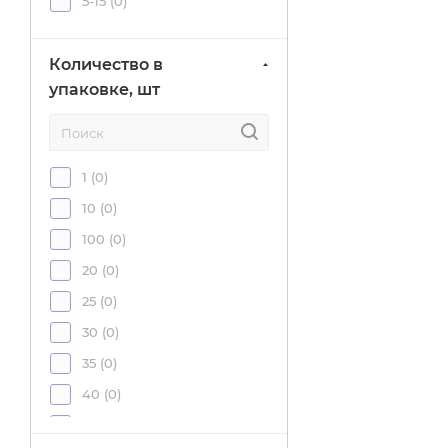
5-15 (
0
)
32 (
2
)
33 (
3
)
Количество в
упаковке, шт
4 (
4
)
5 (
13
)
6 (
12
)
1 (
0
)
7 (
4
)
10 (
0
)
8 (
13
)
100 (
0
)
20 (
0
)
25 (
0
)
30 (
0
)
35 (
0
)
40 (
0
)
50 (
0
)