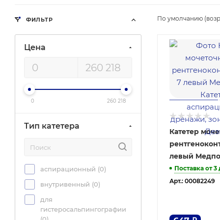
По умолчанию (возр
ФИЛЬТР
Цена
0
260 218
Тип катетера
Катетер моч
рентгенокон
левый Медп
Поставка от 3
аспирационный (
0
)
Арт.: 00082249
внутривенный (
0
)
для
гистеросальпингографии
(
0
)