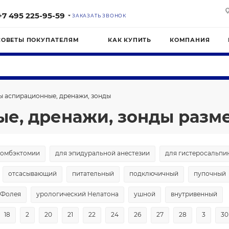
+7 495 225-95-59
ЗАКАЗАТЬ ЗВОНОК
СОВЕТЫ ПОКУПАТЕЛЯМ
КАК КУПИТЬ
КОМПАНИЯ
ы аспирационные, дренажи, зонды
е, дренажи, зонды разме
ромбэктомии
для эпидуральной анестезии
для гистеросальпи
отсасывающий
питательный
подключичный
пупочный
 Фолея
урологический Нелатона
ушной
внутривенный
18
2
20
21
22
24
26
27
28
3
30