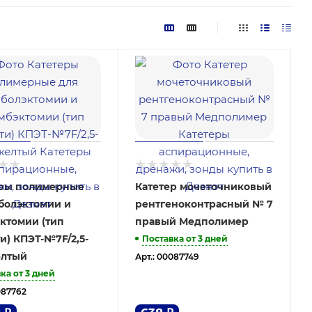
еры полимерные
Катетер мочеточниковый
болэктомии и
рентгеноконтрасный № 7
ктомии (тип
правый Медполимер
и) КПЭТ-№7F/2,5-
Поставка от 3 дней
елтый
Арт.: 00087749
ка от 3 дней
087762