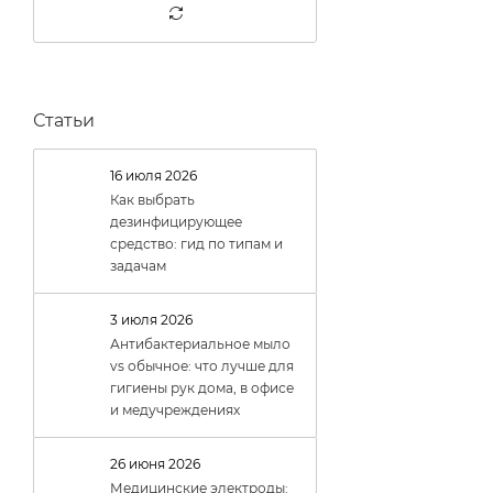
60 (
0
)
80 (
0
)
Статьи
16 июля 2026
Как выбрать
дезинфицирующее
средство: гид по типам и
задачам
3 июля 2026
Антибактериальное мыло
vs обычное: что лучше для
гигиены рук дома, в офисе
и медучреждениях
26 июня 2026
Медицинские электроды: