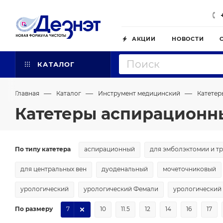
АКЦИИ
НОВОСТИ
КАТАЛОГ
—
—
—
Главная
Каталог
Инструмент медицинский
Катетер
Катетеры аспирационны
По типу катетера
аспирационный
для эмболэктомии и т
для центральных вен
дуоденальный
мочеточниковый
урологический
урологический Фемали
урологический
По размеру
7
10
11.5
12
14
16
17