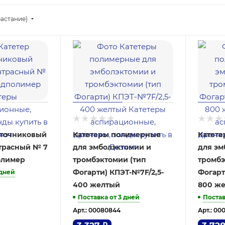
астание)
еточниковый
Катетеры полимерные
Катет
трасный № 7
для эмболэктомии и
для эм
олимер
тромбэктомии (тип
тромбэ
Фогарти) КПЭТ-№7F/2,5-
Фогарт
 дней
400 желтый
800 ж
Поставка от 3 дней
Постав
Арт.: 00080844
Арт.: 00