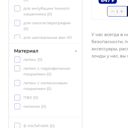
647
₽
для интубации тонкого
кишечника (
0
)
для соногистерографии
(
0
)
У нас всегда в
для центральных вен (
0
)
безопасности, 
для эмболэктомии и
аксессуары, ра
Материал
тромбэктомии (
2
)
зонды у нас, вы
латекс (
0
)
для эпидуральной
анестезии (
0
)
латекс с гидрофильным
покрытием (
0
)
дуоденальный (
0
)
латекс с силиконовым
желудочный (
0
)
покрытием (
0
)
мочеточниковый (
0
)
ПВХ (
0
)
отсасывающий (
0
)
силикон (
0
)
питательный (
0
)
подключичный (
0
)
В НАЛИЧИИ (
0
)