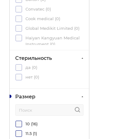
Convatec (
0
)
Cook medical (
0
)
Global Medikit Limited (
0
)
Haiyan Kangyuan Medical
Instrument (
0
)
Inekta (
0
)
Стерильность
Integral Medical Products
да (
0
)
(
0
)
нет (
0
)
Lepu medical (
0
)
MEDEREN Neotech (
0
)
Размер
Medsil (
2
)
Ningbo Greetmed (
0
)
Portex (
0
)
10 (
16
)
RI.MOS (
0
)
11.5 (
1
)
RUSCH (
0
)