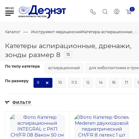
0
—
Каталог
Инструмент медицинский
Катетеры аспирационные, д
Катетеры аспирационные, дренажи,
зонды размер 8
13
По типу катетера
аспирационный
для эмболэктомии и тро
По размеру
8
10
11.5
12
14
16
17
ФИЛЬТР