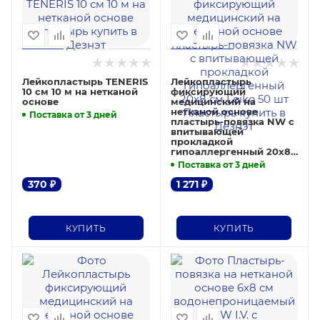
Лейкопластырь TENERIS
Лейкопластырь
10 см 10 м на нетканой
фиксирующий
основе
медицинский на
нетканой основе
Поставка от 3 дней
пластырь-повязка NW с
впитывающей
прокладкой
гипоаллергенный 20х8
см Leiko 50 шт
Поставка от 3 дней
370
₽
1 271
₽
КУПИТЬ
КУПИТЬ