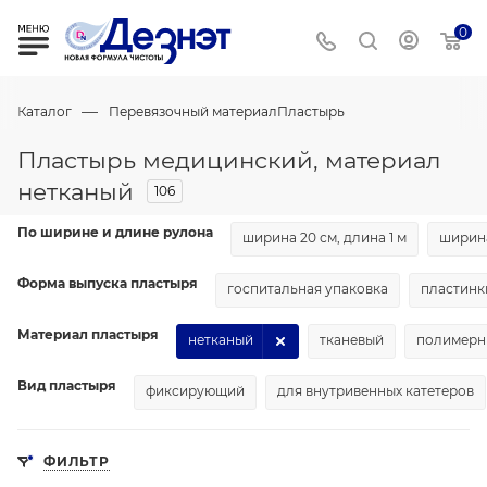
0
—
Каталог
Перевязочный материал
Пластырь
Пластырь медицинский, материал
нетканый
106
По ширине и длине рулона
ширина 20 см, длина 1 м
ширина
Форма выпуска пластыря
госпитальная упаковка
пластинк
Материал пластыря
нетканый
тканевый
полимерн
Вид пластыря
фиксирующий
для внутривенных катетеров
ФИЛЬТР