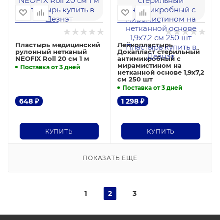
Пластырь медицинский
Лейкопластырь
рулонный нетканый
Докапласт стерильный
NEOFIX Roll 20 см 1 м
антимикробный с
мирамистином на
Поставка от 3 дней
нетканной основе 1,9х7,2
см 250 шт
Поставка от 3 дней
648
₽
1 298
₽
КУПИТЬ
КУПИТЬ
ПОКАЗАТЬ ЕЩЕ
1
2
3