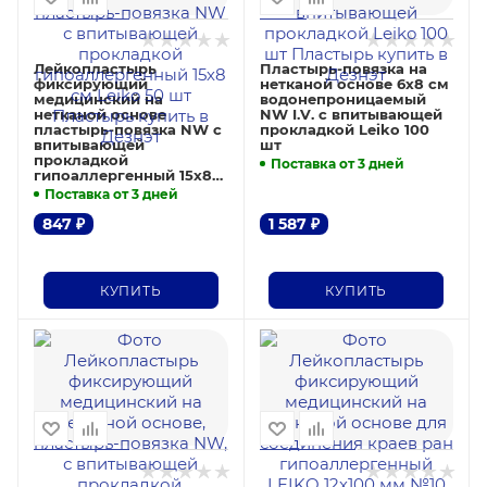
Лейкопластырь
Пластырь-повязка на
фиксирующий
нетканой основе 6х8 см
медицинский на
водонепроницаемый
нетканой основе
NW I.V. с впитывающей
пластырь-повязка NW с
прокладкой Leiko 100
впитывающей
шт
прокладкой
Поставка от 3 дней
гипоаллергенный 15х8
см Leiko 50 шт
Поставка от 3 дней
847
₽
1 587
₽
КУПИТЬ
КУПИТЬ