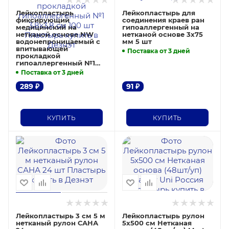
Лейкопластырь
Лейкопластырь для
фиксирующий
соединения краев ран
медицинский на
гипоаллергенный на
нетканой основе NW
нетканой основе 3х75
водонепроницаемый с
мм 5 шт
впитывающей
Поставка от 3 дней
прокладкой
гипоаллергенный №1
3,8х3,8 см 100 шт
Поставка от 3 дней
289
₽
91
₽
КУПИТЬ
КУПИТЬ
Лейкопластырь 3 см 5 м
Лейкопластырь рулон
нетканый рулон САНА
5х500 см Нетканая