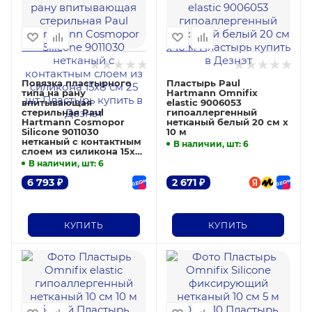
Повязка пластырного
Пластырь Paul
типа на рану
Hartmann Omnifix
впитывающая
elastic 9006053
стерильная Paul
гипоаллергенный
Hartmann Cosmopor
нетканый белый 20 см х
Silicone 9011030
10 м
нетканый с контактным
В наличии, шт
: 6
слоем из силикона 15х8
см 25 шт
В наличии, шт
: 6
6 793
₽
2 671
₽
КУПИТЬ
КУПИТЬ