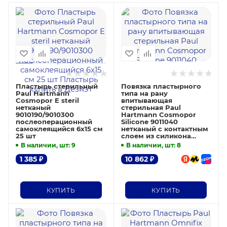
Пластырь стерильный
Повязка пластырного
Paul Hartmann
типа на рану
Cosmopor E steril
впитывающая
нетканый
стерильная Paul
9010190/9010300
Hartmann Cosmopor
послеоперационный
Silicone 9011040
самоклеящийся 6х15 см
нетканый с контактным
25 шт
слоем из силикона
20х10 см 25 шт
В наличии, шт
: 9
В наличии, шт
: 8
1 385
₽
10 862
₽
КУПИТЬ
КУПИТЬ