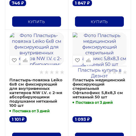
746
₽
1 847
₽
КУПИТЬ
КУПИТЬ
Пластырь-повязка Leiko
Пластырь медицинский
6х8 см фиксирующий
фиксирующий
для внутривенных
стерильный
катетеров NW I.V. с 2-мя
Офталофикс 5,8х8,3 см
абсорбирующими
нетканый 50 шт
подушками нетканый
Поставка от 3 дней
100 шт
Поставка от 3 дней
1 101
₽
1 093
₽