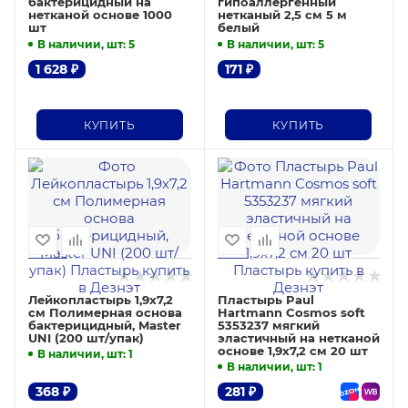
бактерицидный на
гипоаллергенный
нетканой основе 1000
нетканый 2,5 см 5 м
шт
белый
В наличии, шт
: 5
В наличии, шт
: 5
1 628
₽
171
₽
КУПИТЬ
КУПИТЬ
Лейкопластырь 1,9х7,2
Пластырь Paul
см Полимерная основа
Hartmann Cosmos soft
бактерицидный, Master
5353237 мягкий
UNI (200 шт/упак)
эластичный на нетканой
основе 1,9х7,2 см 20 шт
В наличии, шт
: 1
В наличии, шт
: 1
368
₽
281
₽