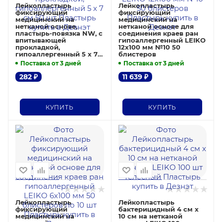
Лейкопластырь
Лейкопластырь
фиксирующий
фиксирующий
медицинский на
медицинский на
нетканой основе,
нетканой основе для
пластырь-повязка NW, с
соединения краев ран
впитывающей
гипоаллергенный LEIKO
прокладкой,
12х100 мм №10 50
гипоаллергенный 5 х 7
блистеров
см 50 шт
Поставка от 3 дней
Поставка от 3 дней
282
₽
11 639
₽
КУПИТЬ
КУПИТЬ
Лейкопластырь
Лейкопластырь
фиксирующий
бактерицидный 4 см х
медицинский на
10 см на нетканой