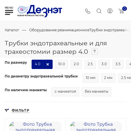
0
—
Каталог
Оборудование реанимационное
Трубки эндотрахеальн
Трубки эндотрахеальные и для
трахеостомии размер 4.0
7
По размеру
4.0
10.0
2.0
2.5
3.0
3.5
4
По диаметру эндотрахеальной трубки
10 мм
2 мм
2.5 м
По наличию манжеты
с манжетой
без манжеты
ФИЛЬТР