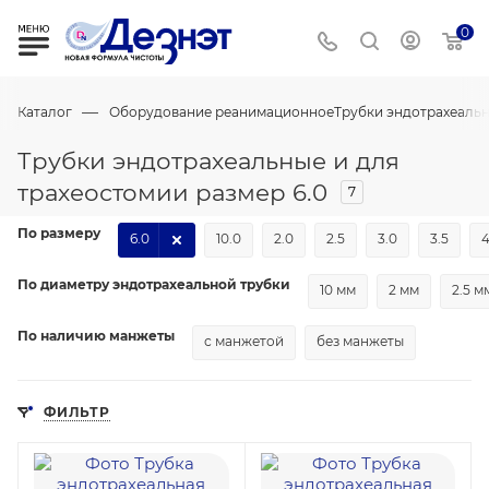
0
—
Каталог
Оборудование реанимационное
Трубки эндотрахеальн
Трубки эндотрахеальные и для
трахеостомии размер 6.0
7
По размеру
6.0
10.0
2.0
2.5
3.0
3.5
4
По диаметру эндотрахеальной трубки
10 мм
2 мм
2.5 м
По наличию манжеты
с манжетой
без манжеты
ФИЛЬТР