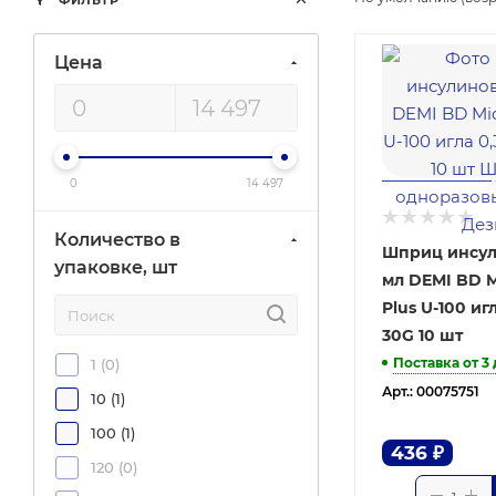
ФИЛЬТР
Цена
0
14 497
Количество в
Шприц инсул
упаковке, шт
мл DEMI BD M
Plus U-100 иг
30G 10 шт
Поставка от 3
1 (
0
)
Арт.: 00075751
10 (
1
)
100 (
1
)
436
₽
120 (
0
)