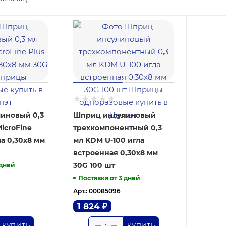
иновый 0,3
Шприц инсулиновый
icroFine
трехкомпонентный 0,3
ла 0,30х8 мм
мл KDM U-100 игла
встроенная 0,30х8 мм
30G 100 шт
 дней
Поставка от 3 дней
Арт.: 00085096
1 824
₽
КУПИТЬ
КУПИТЬ