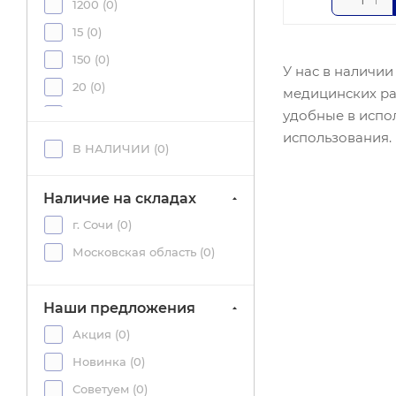
1200 (
0
)
15 (
0
)
150 (
0
)
У нас в наличи
20 (
0
)
медицинских ра
удобные в испо
200 (
0
)
использования. 
25 (
0
)
В НАЛИЧИИ (
0
)
30 (
0
)
36 (
0
)
Наличие на складах
3600 (
0
)
г. Сочи (
0
)
40 (
0
)
Московская область (
0
)
5 (
0
)
50 (
0
)
Наши предложения
500 (
0
)
Акция (
0
)
60 (
0
)
Новинка (
0
)
800 (
0
)
Советуем (
0
)