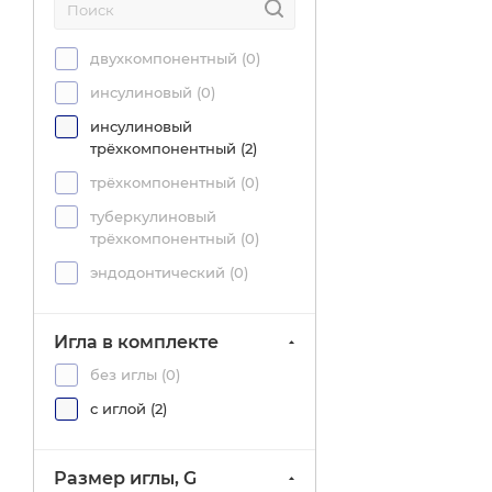
5 (
19
)
двухкомпонентный (
0
)
50 (
23
)
инсулиновый (
0
)
инсулиновый
трёхкомпонентный (
2
)
трёхкомпонентный (
0
)
туберкулиновый
трёхкомпонентный (
0
)
эндодонтический (
0
)
Игла в комплекте
без иглы (
0
)
с иглой (
2
)
Размер иглы, G