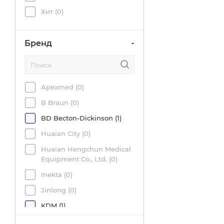
90 (
0
)
Хит (
0
)
Бренд
Apexmed (
0
)
B Braun (
0
)
BD Becton-Dickinson (
1
)
Huaian City (
0
)
Huaian Hengchun Medical
Equipment Co., Ltd. (
0
)
Inekta (
0
)
Jinlong (
0
)
KDM (
1
)
LEIKO (
0
)