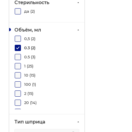
Стерильность
MedAim (
0
)
да (
2
)
Pascal (
0
)
SALUVIT (
0
)
Объём, мл
Sana medical (
0
)
0,5 (
2
)
SFM (
0
)
0.3 (
2
)
Sitekmed (
0
)
0.5 (
3
)
Terumo (
0
)
1 (
25
)
Vogt Medical (
0
)
10 (
15
)
Медпром (
0
)
100 (
1
)
МИМ (
0
)
2 (
15
)
Прогресс (
0
)
20 (
14
)
Стерин (
0
)
21 (
1
)
3 (
6
)
Тип шприца
30 (
1
)