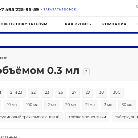
+7 495 225-95-59
ЗАКАЗАТЬ ЗВОНОК
СОВЕТЫ ПОКУПАТЕЛЯМ
КАК КУПИТЬ
КОМПАНИЯ
вые
бъёмом 0.3 мл
2
1
21 и 23
22
23
26
27
29
30
30G
10 мл
100 мл
2 мл
20 мл
21 мл
3 мл
30 мл
сулиновый трёхкомпонентный
трёхкомпонентный
туберкули
астание)