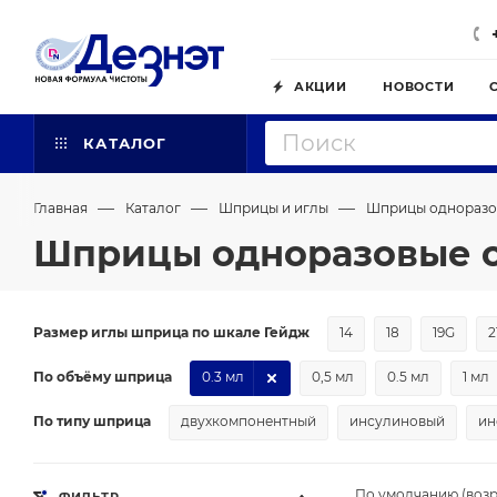
АКЦИИ
НОВОСТИ
КАТАЛОГ
—
—
—
Главная
Каталог
Шприцы и иглы
Шприцы одноразо
Шприцы одноразовые о
Размер иглы шприца по шкале Гейдж
14
18
19G
2
По объёму шприца
0.3 мл
0,5 мл
0.5 мл
1 мл
По типу шприца
двухкомпонентный
инсулиновый
ин
По умолчанию (возр