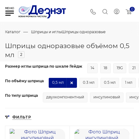
0
—
Каталог
Шприцы и иглы
Шприцы одноразовые
Шприцы одноразовые объёмом 0,5
мл
2
Размер иглы шприца по шкале Гейдж
14
18
19G
21
По объёму шприца
0,5 мл
0.3 мл
0.5 мл
1 мл
По типу шприца
двухкомпонентный
инсулиновый
инсу
ФИЛЬТР