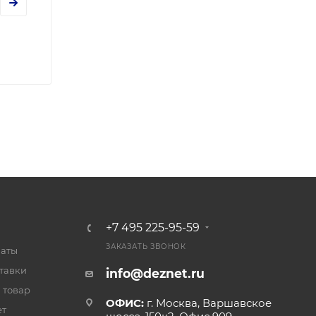
+7 495 225-95-59
ЗАКАЗАТЬ ЗВОНОК
латы
тавки
info@deznet.ru
 товар
ОФИС:
г. Москва, Варшавское
ет