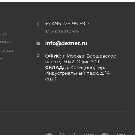
+7 495 225-95-59
ЗАКАЗАТЬ ЗВОНОК
латы
тавки
info@deznet.ru
 товар
ОФИС:
г. Москва, Варшавское
ет
шоссе, 150к2, Офис 909
СКЛАД:
д. Коледино, тер.
Индустриальный парк, д. 14,
стр. 1