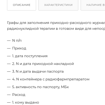
ОПИСАНИЕ
ХАРАКТЕРИСТИКИ
НАЛИЧИЕ В
Графы для заполнения приходно-расходного журна
радионуклидной терапии в готовом виде для непоср
N п/п
Приход
1. дата поступления
2. N и дата приходной накладной
3. N и дата выдачи паспорта
4. N контейнера с радиофармпрепаратом
5. активность по паспорту, МБк
Расход
1. кому выдано