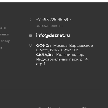
+7 495 225-95-59
ЗАКАЗАТЬ ЗВОНОК
латы
тавки
info@deznet.ru
 товар
ОФИС:
г. Москва, Варшавское
ет
шоссе, 150к2, Офис 909
СКЛАД:
д. Коледино, тер.
Индустриальный парк, д. 14,
стр. 1