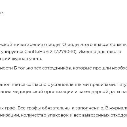
е.
еской точки зрения отходы. Отходы этого класса должн
улируется СанПиНом 2.1.7.2790-10). Именно для такого
кий журнал учета.
сности Б только тех сотрудников, которые прошли необ
заполняется согласно с установленными правилами. Тит
вания медицинской организации и календарной даты на
х граф. Все графы обязательны к заполнению. В журнал
изации, количество упаковок и вес вывезенных отходов