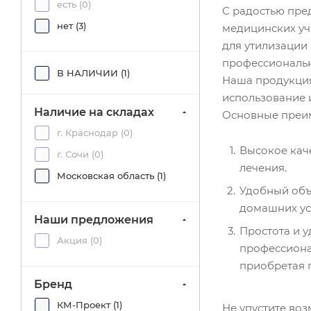
есть (
0
)
С радостью пре
нет (
3
)
медицинских уч
для утилизации
профессиональн
В НАЛИЧИИ (
1
)
Наша продукция
использование 
Наличие на складах
Основные преим
г. Краснодар (
0
)
Высокое кач
г. Сочи (
0
)
лечения.
Московская область (
1
)
Удобный объе
домашних ус
Наши предложения
Простота и у
Акция (
0
)
профессиона
приобретая 
Бренд
КМ-Проект (
1
)
Не упустите во