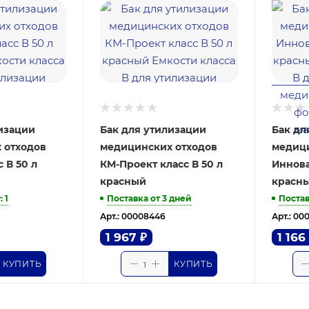
изации
Бак для утилизации
Бак дл
 отходов
медицинских отходов
медици
 В 50 л
КМ-Проект класс В 50 л
Иннова
красный
красн
т
: 1
Поставка от 3 дней
Постав
Арт.: 00008446
Арт.: 00
1 967
₽
1 166
КУПИТЬ
КУПИТЬ