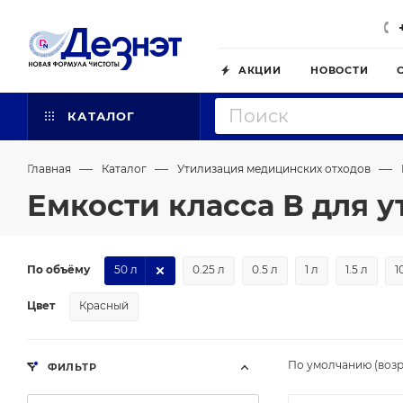
АКЦИИ
НОВОСТИ
КАТАЛОГ
—
—
—
Главная
Каталог
Утилизация медицинских отходов
Емкости класса В для 
По объёму
50 л
0.25 л
0.5 л
1 л
1.5 л
1
Цвет
Красный
По умолчанию (возр
ФИЛЬТР