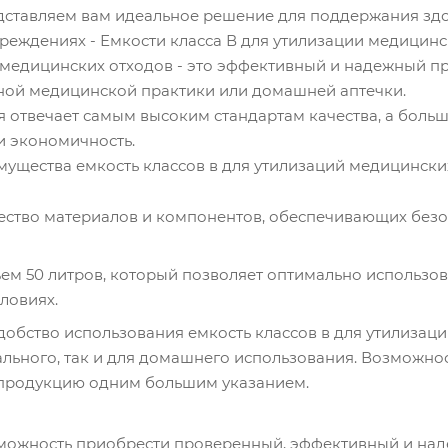
дставляем вам идеальное решение для поддержания здо
реждениях - Емкости класса В для утилизации медицинс
 медицинских отходов - это эффективный и надежный пр
ой медицинской практики или домашней аптечки.
 отвечает самым высоким стандартам качества, а больш
и экономичность.
ущества емкость классов в для утилизаций медицинских
ество материалов и компонентов, обеспечивающих безо
м 50 литров, который позволяет оптимально использоват
ловиях.
добство использования емкость классов в для утилизац
льного, так и для домашнего использования. Возможнос
продукцию одним большим указанием.
зможность приобрести проверенный, эффективный и над