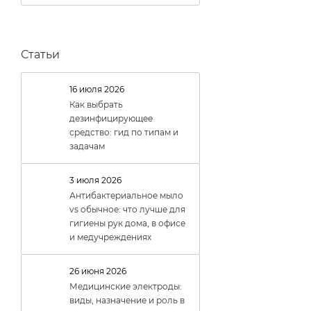
3 (
4
)
35 (
2
)
5 (
2
)
Статьи
50 (
3
)
16 июля 2026
6 (
5
)
Как выбрать
дезинфицирующее
средство: гид по типам и
задачам
3 июля 2026
Антибактериальное мыло
vs обычное: что лучше для
гигиены рук дома, в офисе
и медучреждениях
26 июня 2026
Медицинские электроды:
виды, назначение и роль в