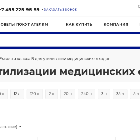
+7 495 225-95-59
ЗАКАЗАТЬ ЗВОНОК
СОВЕТЫ ПОКУПАТЕЛЯМ
КАК КУПИТЬ
КОМПАНИЯ
Емкости класса В для утилизации медицинских отходов
утилизации медицинских 
0 л
12 л
120 л
2 л
20 л
240 л
3 л
35 л
5 л
астание)