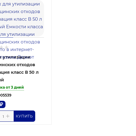
я утилизации
нских отходов
ция класс В 50 л
ый
ка от 3 дней
005539
₽
КУПИТЬ