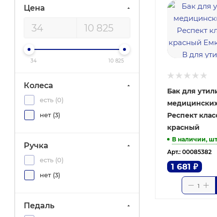
Цена
34
10 825
Колеса
Бак для утил
есть (
0
)
медицинских
Респект класс
нет (
3
)
красный
В наличии, ш
Ручка
Арт.: 00085382
есть (
0
)
1 681
₽
нет (
3
)
Педаль