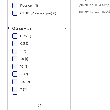
утилизации мед
Респект (
1
)
аптечку до про
СЗПИ (Инновация) (
1
)
Объём, л
0.25 (
2
)
0.5 (
2
)
1 (
3
)
1.5 (
1
)
10 (
3
)
12 (
2
)
120 (
2
)
2 (
2
)
20 (
3
)
240 (
2
)