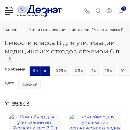
0
—
Каталог
Утилизация медицинских отходов
Емкости класса В дл
Емкости класса В для утилизации
медицинских отходов объёмом 6 л
5
По объёму
6 л
0.25 л
0.5 л
1 л
1.5 л
10 л
Цвет
Красный
ФИЛЬТР