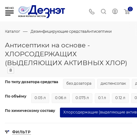
0
—
Каталог
Дезинфицирующие средства
Антисептики
Антисептики на основе -
ХЛОРСОДЕРЖАЩИХ
(ВЫДЕЛЯЮЩИХ АКТИВНЫХ ХЛОР)
8
По типу дозатора средства
без дозатора
диспенсопак
По объёму
0.05 л
0.06 л
0.075 л
0.1 л
0.12 л
0
По химическому составу
Хлорсодержащие (выделяющие актив
ФИЛЬТР