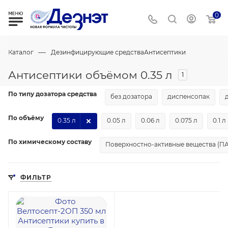
0
—
Каталог
Дезинфицирующие средства
Антисептики
Антисептики объёмом 0.35 л
1
По типу дозатора средства
без дозатора
диспенсопак
По объёму
0.35 л
0.05 л
0.06 л
0.075 л
0.1 л
По химическому составу
Поверхностно-активные вещества (П
ФИЛЬТР