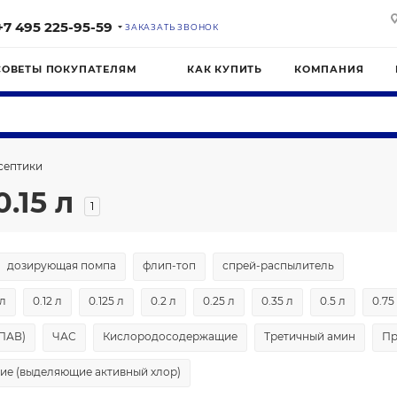
+7 495 225-95-59
ЗАКАЗАТЬ ЗВОНОК
СОВЕТЫ ПОКУПАТЕЛЯМ
КАК КУПИТЬ
КОМПАНИЯ
септики
.15 л
1
дозирующая помпа
флип-топ
спрей-распылитель
 л
0.12 л
0.125 л
0.2 л
0.25 л
0.35 л
0.5 л
0.75
(ПАВ)
ЧАС
Кислородосодержащие
Третичный амин
Пр
е (выделяющие активный хлор)