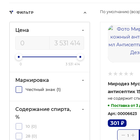
По умолчанию (возр
ФИЛЬТР
Цена
0
3 531 414
Маркировка
Миродез Му
Честный знак (
1
)
антисептик 1
не содержит сп
Поставка от 3
Содержание спирта,
Арт.: 00006623
%
301
₽
10 (
0
)
28 (
0
)