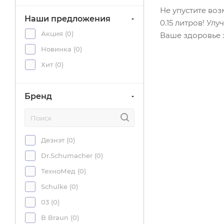
66 (
0
)
Не упустите во
68 (
0
)
Наши предложения
0.15 литров! У
69 (
0
)
Акция (
0
)
Ваше здоровье 
70 (
0
)
Новинка (
0
)
71 (
0
)
Хит (
0
)
73 (
0
)
74 (
0
)
Бренд
75 (
0
)
79.9 (
0
)
Дезнэт (
0
)
80 (
0
)
Dr.Schumacher (
0
)
ТехноМед (
0
)
Schulke (
0
)
03 (
0
)
B Braun (
0
)