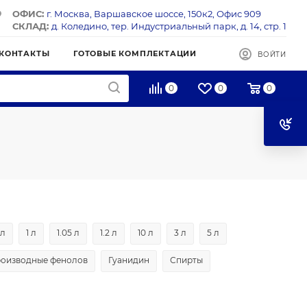
ОФИС:
г. Москва, Варшавское шоссе, 150к2, Офис 909
СКЛАД:
д. Коледино, тер. Индустриальный парк, д. 14, стр. 1
КОНТАКТЫ
ГОТОВЫЕ КОМПЛЕКТАЦИИ
ВОЙТИ
0
0
0
 л
1 л
1.05 л
1.2 л
10 л
3 л
5 л
оизводные фенолов
Гуанидин
Спирты