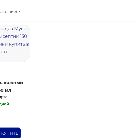
астание)
сс кожный
50 мл
ирта
 дней
КУПИТЬ