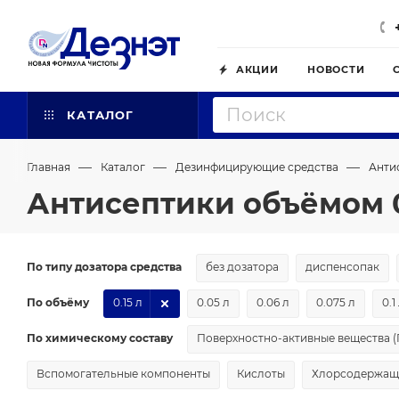
АКЦИИ
НОВОСТИ
КАТАЛОГ
—
—
—
Главная
Каталог
Дезинфицирующие средства
Анти
Антисептики объёмом 0
По типу дозатора средства
без дозатора
диспенсопак
По объёму
0.15 л
0.05 л
0.06 л
0.075 л
0.1
По химическому составу
Поверхностно-активные вещества 
Вспомогательные компоненты
Кислоты
Хлорсодержащи