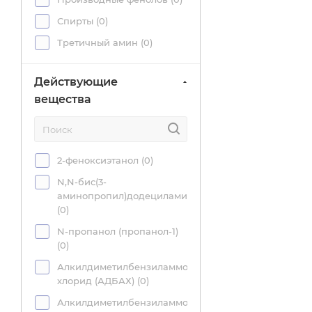
Интерсэн Плюс (
0
)
Спирты (
0
)
Континент (
0
)
Третичный амин (
0
)
Красный лист (
0
)
Хлорсодержащие
(выделяющие активный
Лаборатория МедиЛИС
Действующие
хлор) (
0
)
(
0
)
вещества
ЧАС (
1
)
Медэкс (
0
)
Вспомогательные
Мир дезинфекции (
1
)
компоненты (
1
)
Мирсул (
0
)
2-феноксиэтанол (
0
)
НИОПИК (
0
)
N,N-бис(3-
аминопропил)додециламин
Полисепт (
0
)
(
0
)
Растер (
0
)
N-пропанол (пропанол-1)
РДЕЗ (
0
)
(
0
)
Родемос (
0
)
Алкилдиметилбензиламмоний
хлорид (АДБАХ) (
0
)
Самарово (
0
)
Алкилдиметилбензиламмоний
Сателлит (
0
)