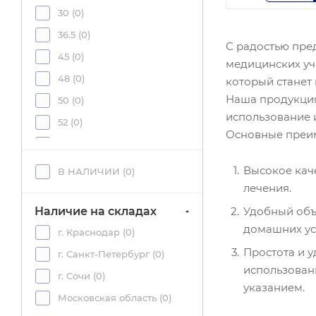
30 (
0
)
36.5 (
0
)
С радостью пре
45 (
0
)
медицинских уч
48 (
0
)
который станет
Наша продукция
50 (
0
)
использование 
52 (
0
)
Основные преим
60 (
0
)
62 (
0
)
Высокое кач
В НАЛИЧИИ (
0
)
лечения.
62.27 (
0
)
63 (
0
)
Удобный объе
Наличие на складах
домашних ус
63.5 (
0
)
г. Краснодар (
0
)
Простота и 
64 (
0
)
г. Санкт-Петербург (
0
)
использован
65 (
0
)
г. Сочи (
0
)
указанием.
65.4 (
0
)
Московская область (
0
)