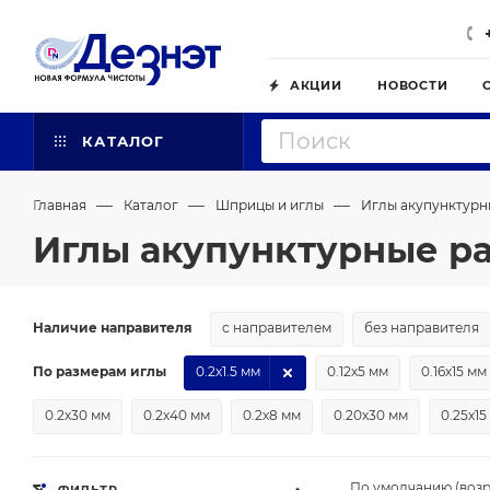
АКЦИИ
НОВОСТИ
КАТАЛОГ
—
—
—
Главная
Каталог
Шприцы и иглы
Иглы акупунктурн
Иглы акупунктурные ра
Наличие направителя
с направителем
без направителя
По размерам иглы
0.2х1.5 мм
0.12х5 мм
0.16х15 мм
0.2х30 мм
0.2х40 мм
0.2х8 мм
0.20х30 мм
0.25х15
По умолчанию (возр