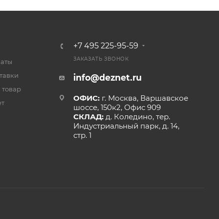
+7 495 225-95-59
ЗАКАЗАТЬ ЗВОНОК
латы
тавки
info@deznet.ru
 товар
ОФИС:
г. Москва, Варшавское
ет
шоссе, 150к2, Офис 909
СКЛАД:
д. Коледино, тер.
Индустриальный парк, д. 14,
стр. 1