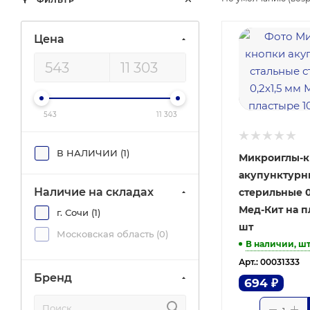
ФИЛЬТР
Цена
543
11 303
В НАЛИЧИИ (
1
)
Микроиглы-
акупунктурн
Наличие на складах
стерильные 0
Мед-Кит на п
г. Сочи (
1
)
шт
Московская область (
0
)
В наличии, ш
Арт.: 00031333
Бренд
694
₽