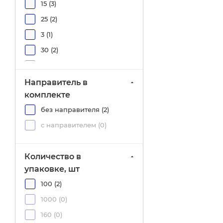
15 (
3
)
25 (
2
)
3 (
1
)
30 (
2
)
38 (
0
)
40 (
1
)
Направитель в
комплекте
5 (
0
)
без направителя (
2
)
50 (
0
)
с направителем (
0
)
60 (
0
)
75 (
0
)
Количество в
8 (
2
)
упаковке, шт
90 (
0
)
100 (
2
)
1000 (
0
)
160 (
0
)