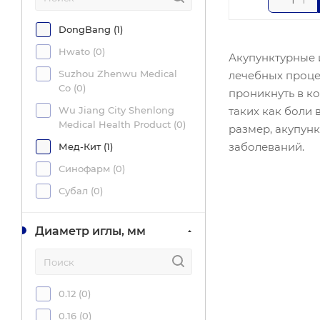
DongBang (
1
)
Hwato (
0
)
Акупунктурные 
Suzhou Zhenwu Medical
лечебных проце
Co (
0
)
проникнуть в к
таких как боли 
Wu Jiang City Shenlong
Medical Health Product (
0
)
размер, акупун
заболеваний.
Мед-Кит (
1
)
Синофарм (
0
)
Субал (
0
)
Диаметр иглы, мм
0.12 (
0
)
0.16 (
0
)