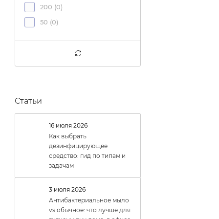
200 (
0
)
50 (
0
)
Статьи
16 июля 2026
Как выбрать
дезинфицирующее
средство: гид по типам и
задачам
3 июля 2026
Антибактериальное мыло
vs обычное: что лучше для