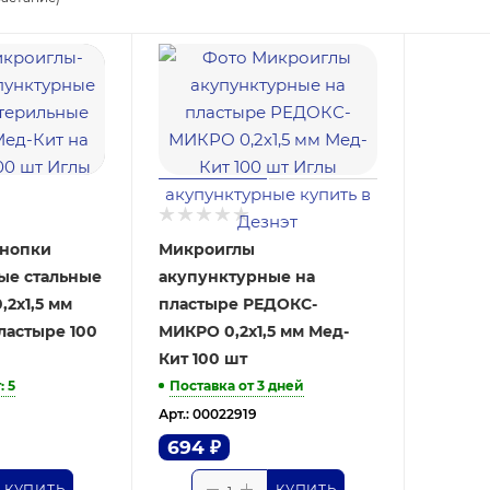
кнопки
Микроиглы
ые стальные
акупунктурные на
,2х1,5 мм
пластыре РЕДОКС-
ластыре 100
МИКРО 0,2х1,5 мм Мед-
Кит 100 шт
т
: 5
Поставка от 3 дней
Арт.: 00022919
694
₽
КУПИТЬ
КУПИТЬ