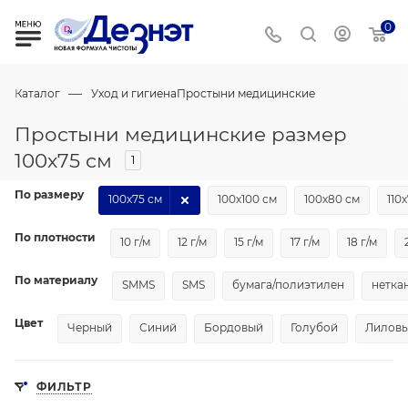
0
—
Каталог
Уход и гигиена
Простыни медицинские
Простыни медицинские размер
100х75 см
1
По размеру
100х75 см
100х100 см
100х80 см
110
По плотности
10 г/м
12 г/м
15 г/м
17 г/м
18 г/м
По материалу
SMMS
SMS
бумага/полиэтилен
нетка
Цвет
Черный
Синий
Бордовый
Голубой
Лилов
ФИЛЬТР