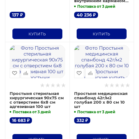
внутринним карманом
п/э с держателем
Поставка от 3 дней
сантейс 100 шт
137
₽
40 236
₽
КУПИТЬ
КУПИТЬ
Простыня стерильная
Простыня медицинская
хирургическая 90х75 см
спанбонд 42г/м2
с отверстием 6х8 см
голубая 200 х 80 см 10
адгезивная 100 шт
шт
Поставка от 3 дней
Поставка от 3 дней
16 683
₽
332
₽