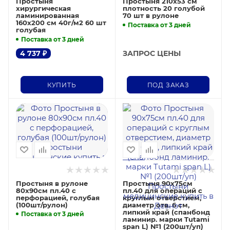
Простыня
Простыня 210х53 см
хирургическая
плотность 20 голубой
ламинированная
70 шт в рулоне
160х200 см 40г/м2 60 шт
Поставка от 3 дней
голубая
Поставка от 3 дней
4 737
₽
ЗАПРОС ЦЕНЫ
КУПИТЬ
ПОД ЗАКАЗ
Простыня в рулоне
Простыня 90х75см
80х90см пл.40 с
пл.40 для операций с
перфорацией, голубая
круглым отверстием,
(100шт/рулон)
диаметр отв. 6 см,
липкий край (спанбонд
Поставка от 3 дней
ламинир. марки Tutami
span L) №1 (200шт/уп)