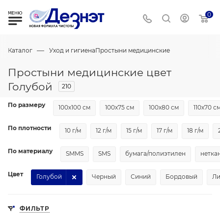
0
—
Каталог
Уход и гигиена
Простыни медицинские
Простыни медицинские цвет
Голубой
210
По размеру
100х100 см
100х75 см
100х80 см
110х70 с
По плотности
10 г/м
12 г/м
15 г/м
17 г/м
18 г/м
По материалу
SMMS
SMS
бумага/полиэтилен
нетка
Цвет
Голубой
Черный
Синий
Бордовый
Л
ФИЛЬТР