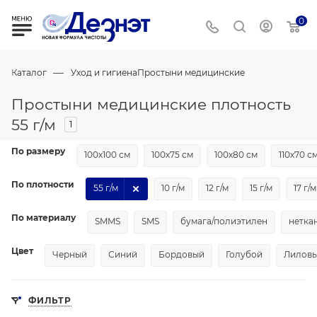
0
—
Каталог
Уход и гигиена
Простыни медицинские
Простыни медицинские плотность
55 г/м
1
По размеру
100х100 см
100х75 см
100х80 см
110х70 с
По плотности
55 г/м
10 г/м
12 г/м
15 г/м
17 г/м
По материалу
SMMS
SMS
бумага/полиэтилен
нетка
Цвет
Черный
Синий
Бордовый
Голубой
Лилов
ФИЛЬТР