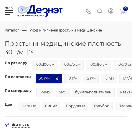
0
—
Каталог
Уход и гигиена
Простыни медицинские
Простыни медицинские плотность
30 г/м
14
По размеру
100х100 см
100х75 см
100х80 см
110х70 с
По плотности
30 г/м
10 г/м
12 г/м
15 г/м
17 г/м
По материалу
SMMS
SMS
бумага/полиэтилен
нетка
Цвет
Черный
Синий
Бордовый
Голубой
Лилов
ФИЛЬТР