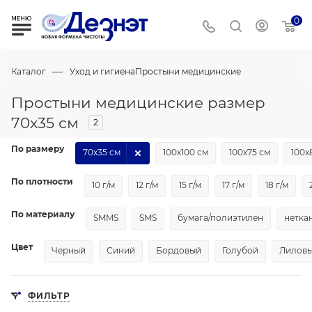
0
—
Каталог
Уход и гигиена
Простыни медицинские
Простыни медицинские размер
70х35 см
2
По размеру
70х35 см
100х100 см
100х75 см
100х
По плотности
10 г/м
12 г/м
15 г/м
17 г/м
18 г/м
По материалу
SMMS
SMS
бумага/полиэтилен
нетка
Цвет
Черный
Синий
Бордовый
Голубой
Лилов
ФИЛЬТР